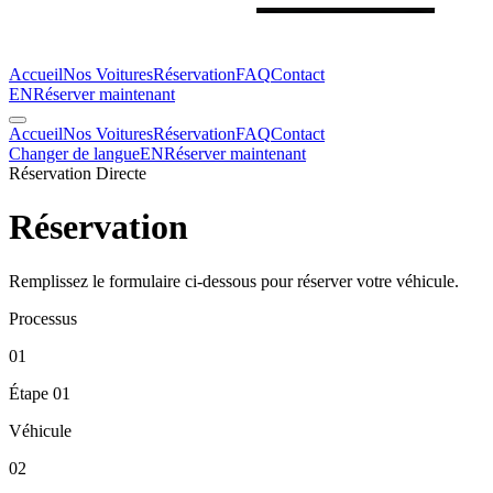
Accueil
Nos Voitures
Réservation
FAQ
Contact
EN
Réserver maintenant
Accueil
Nos Voitures
Réservation
FAQ
Contact
Changer de langue
EN
Réserver maintenant
Réservation Directe
Réservation
Remplissez le formulaire ci-dessous pour réserver votre véhicule.
Processus
01
Étape
01
Véhicule
02