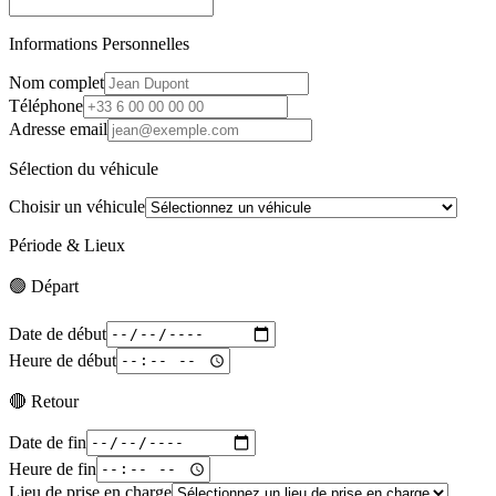
Informations Personnelles
Nom complet
Téléphone
Adresse email
Sélection du véhicule
Choisir un véhicule
Période & Lieux
🟢 Départ
Date de début
Heure de début
🔴 Retour
Date de fin
Heure de fin
Lieu de prise en charge