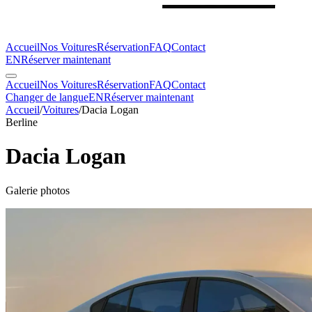
Accueil
Nos Voitures
Réservation
FAQ
Contact
EN
Réserver maintenant
Accueil
Nos Voitures
Réservation
FAQ
Contact
Changer de langue
EN
Réserver maintenant
Accueil
/
Voitures
/
Dacia
Logan
Berline
Dacia
Logan
Galerie photos