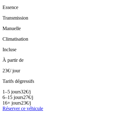
Essence
Transmission
Manuelle
Climatisation
Incluse
À partir de
23
€
/ jour
Tarifs dégressifs
1–5 jours
32
€
/j
6–15 jours
27
€
/j
16+ jours
23
€
/j
Réserver ce véhicule