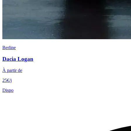
Berline
Dacia
Logan
À partir de
25
€
/j
Dispo